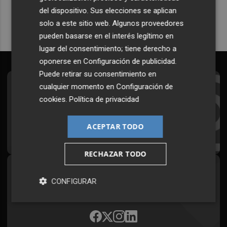
del dispositivo. Sus elecciones se aplican
solo a este sitio web. Algunos proveedores
pueden basarse en el interés legítimo en
lugar del consentimiento; tiene derecho a
oponerse en
Configuración de publicidad
.
Puede retirar su consentimiento en
cualquier momento en
Configuración de
Suscríbete al Boletín
cookies
.
Política de privacidad
Todos los días a primera hora en tu email
ACEPTAR TODO
¡Quiero suscribirme!
RECHAZAR TODO
Síguenos en redes
CONFIGURAR
Plaza Podcast, desde cualquier medio