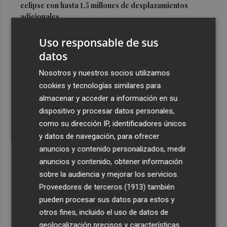
eclipse con hasta 1,5 millones de desplazamientos
adicionales
3
Los equipos de extinción afrontan horas "vitales" en
Uso responsable de sus
Tírig para trabajar con medios aéreos
datos
4
La Guardia Civil desplegará un dispositivo especial de
Nosotros y nuestros socios utilizamos
seguridad por el eclipse del día 12, con más de 24.000
cookies y tecnologías similares para
efectivos
almacenar y acceder a información en su
5
El Ayuntamiento de València lanza un decálogo para
dispositivo y procesar datos personales,
seguir el eclipse con seguridad
como su dirección IP, identificadores únicos
y datos de navegación, para ofrecer
anuncios y contenido personalizados, medir
anuncios y contenido, obtener información
sobre la audiencia y mejorar los servicios.
Proveedores de terceros (1913)
también
Recibe toda la actualidad de
pueden procesar sus datos para estos y
Plaza Podcast en tu correo
otros fines, incluido el uso de datos de
geolocalización precisos y características
Quiero suscribirme