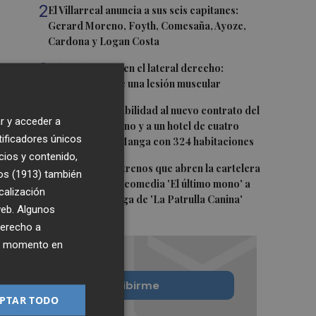
2
El Villarreal anuncia a sus seis capitanes:
Gerard Moreno, Foyth, Comesaña, Ayoze,
Cardona y Logan Costa
3
Más problemas en el lateral derecho:
Monferrer sufre una lesión muscular
4
San Javier da viabilidad al nuevo contrato del
r y acceder a
transporte urbano y a un hotel de cuatro
tificadores únicos
estrellas en La Manga con 324 habitaciones
cios y contenido,
5
Estos son los estrenos que abren la cartelera
os (1913)
también
en agosto: de la comedia 'El último mono' a
calización
una nueva entrega de 'La Patrulla Canina'
 web. Algunos
derecho a
ier momento en
Quiero suscribirme
PTAR TODO