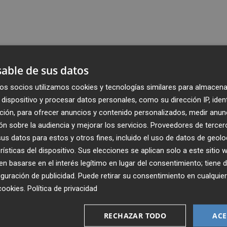
able de sus datos
os socios utilizamos cookies y tecnologías similares para almacena
dispositivo y procesar datos personales, como su dirección IP, iden
ción, para ofrecer anuncios y contenido personalizados, medir anun
n sobre la audiencia y mejorar los servicios.
Proveedores de tercer
s datos para estos y otros fines, incluido el uso de datos de geolo
rísticas del dispositivo. Sus elecciones se aplican solo a este sitio
 basarse en el interés legítimo en lugar del consentimiento; tiene 
guración de publicidad
. Puede retirar su consentimiento en cualqu
cookies
.
Política de privacidad
Recibe toda la actualidad de
Plaza Podcast en tu correo
RECHAZAR TODO
ACE