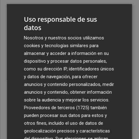
3
El Valencia presenta la programación del Trofeu
Taronja
Uso responsable de sus
4
datos
Bétera adquiere 10 emisoras TETRA destinadas a
Protección Civil para optimizar la coordinación en
Nosotros y nuestros socios utilizamos
emergencias
cookies y tecnologías similares para
5
La incertidumbre de las nuevas generaciones del
almacenar y acceder a información en su
Mercado Central: "El futuro se lo comen los turistas"
dispositivo y procesar datos personales,
como su dirección IP, identificadores únicos
y datos de navegación, para ofrecer
anuncios y contenido personalizados, medir
anuncios y contenido, obtener información
sobre la audiencia y mejorar los servicios.
Recibe toda la actualidad de
Proveedores de terceros (1725)
también
Plaza Podcast en tu correo
pueden procesar sus datos para estos y
otros fines, incluido el uso de datos de
Quiero suscribirme
geolocalización precisos y características
del dispositivo. Sus elecciones se aplican