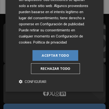
solo a este sitio web. Algunos proveedores
pueden basarse en el interés legítimo en
lugar del consentimiento; tiene derecho a
oponerse en
Configuración de publicidad
.
Puede retirar su consentimiento en
Suscríbete al Boletín
cualquier momento en
Configuración de
Todos los días a primera hora en tu email
cookies
.
Política de privacidad
¡Quiero suscribirme!
ACEPTAR TODO
RECHAZAR TODO
Síguenos en redes
Plaza Podcast, desde cualquier medio
CONFIGURAR