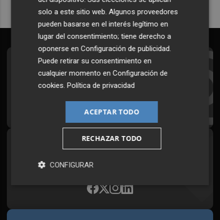
solo a este sitio web. Algunos proveedores
pueden basarse en el interés legítimo en
lugar del consentimiento; tiene derecho a
oponerse en
Configuración de publicidad
.
Puede retirar su consentimiento en
Suscríbete al Boletín
cualquier momento en
Configuración de
Todos los días a primera hora en tu email
cookies
.
Política de privacidad
¡Quiero suscribirme!
ACEPTAR TODO
RECHAZAR TODO
Síguenos en redes
Plaza Podcast, desde cualquier medio
CONFIGURAR