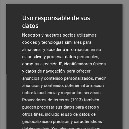
3
Ferran Torres, recibido con un baño de masas en su
pueblo: "Allá donde voy siempre digo que soy de Foios"
Uso responsable de sus
4
datos
Foios se vuelca con Ferran Torres
Nosotros y nuestros socios utilizamos
5
Las '200 vidas' que llevaron a Paco Rabal de Águilas a la
cookies y tecnologías similares para
cima del cine: un documental recupera la voz y la mirada
almacenar y acceder a información en su
del actor
dispositivo y procesar datos personales,
como su dirección IP, identificadores únicos
y datos de navegación, para ofrecer
anuncios y contenido personalizados, medir
anuncios y contenido, obtener información
sobre la audiencia y mejorar los servicios.
Recibe toda la actualidad de
Proveedores de terceros (1913)
también
Plaza Podcast en tu correo
pueden procesar sus datos para estos y
otros fines, incluido el uso de datos de
Quiero suscribirme
geolocalización precisos y características
del dispositivo. Sus elecciones se aplican