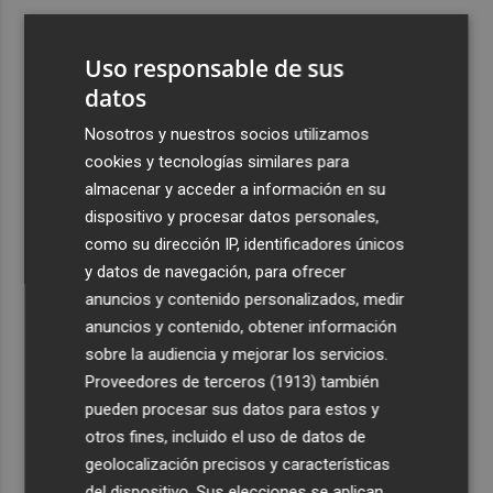
3
ViviFind, el buscador inmobiliario con IA surgido del
PCUMH, prepara sus primeras alianzas con el sector
Uso responsable de sus
4
datos
Castelló apuesta por convertir el eclipse en un referente
científico: recibirá a un gran equipo de expertos
Nosotros y nuestros socios utilizamos
5
El Villarreal anuncia a sus seis capitanes: Gerard
cookies y tecnologías similares para
Moreno, Foyth, Comesaña, Ayoze, Cardona y Logan
almacenar y acceder a información en su
Costa
dispositivo y procesar datos personales,
como su dirección IP, identificadores únicos
y datos de navegación, para ofrecer
anuncios y contenido personalizados, medir
anuncios y contenido, obtener información
sobre la audiencia y mejorar los servicios.
Recibe toda la actualidad de
Proveedores de terceros (1913)
también
Plaza Podcast en tu correo
pueden procesar sus datos para estos y
otros fines, incluido el uso de datos de
Quiero suscribirme
geolocalización precisos y características
del dispositivo. Sus elecciones se aplican