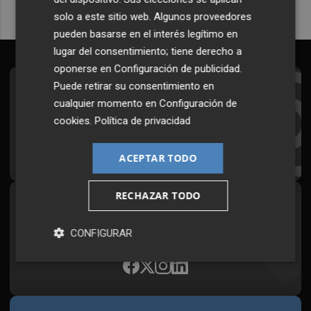
solo a este sitio web. Algunos proveedores
pueden basarse en el interés legítimo en
lugar del consentimiento; tiene derecho a
oponerse en
Configuración de publicidad
.
Puede retirar su consentimiento en
Suscríbete al Boletín
cualquier momento en
Configuración de
Todos los días a primera hora en tu email
cookies
.
Política de privacidad
¡Quiero suscribirme!
ACEPTAR TODO
RECHAZAR TODO
Síguenos en redes
Plaza Podcast, desde cualquier medio
CONFIGURAR