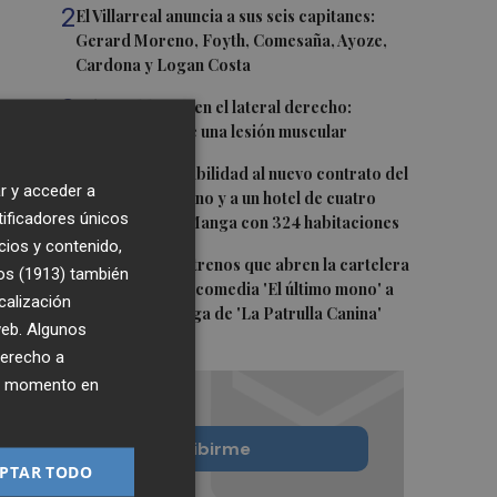
2
El Villarreal anuncia a sus seis capitanes:
Gerard Moreno, Foyth, Comesaña, Ayoze,
Cardona y Logan Costa
3
Más problemas en el lateral derecho:
Monferrer sufre una lesión muscular
4
San Javier da viabilidad al nuevo contrato del
r y acceder a
transporte urbano y a un hotel de cuatro
tificadores únicos
estrellas en La Manga con 324 habitaciones
cios y contenido,
5
Estos son los estrenos que abren la cartelera
os (1913)
también
en agosto: de la comedia 'El último mono' a
calización
una nueva entrega de 'La Patrulla Canina'
 web. Algunos
derecho a
ier momento en
Quiero suscribirme
PTAR TODO