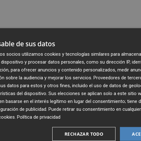
able de sus datos
os socios utilizamos cookies y tecnologías similares para almacena
dispositivo y procesar datos personales, como su dirección IP, iden
ción, para ofrecer anuncios y contenido personalizados, medir anun
n sobre la audiencia y mejorar los servicios.
Proveedores de tercer
s datos para estos y otros fines, incluido el uso de datos de geolo
rísticas del dispositivo. Sus elecciones se aplican solo a este sitio
 basarse en el interés legítimo en lugar del consentimiento; tiene 
guración de publicidad
. Puede retirar su consentimiento en cualqu
cookies
.
Política de privacidad
Recibe toda la actualidad de
Plaza Podcast en tu correo
RECHAZAR TODO
ACE