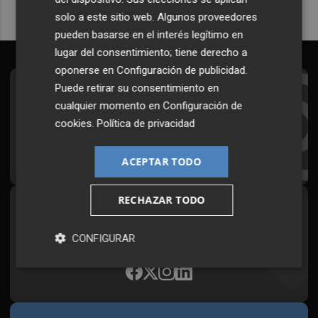
solo a este sitio web. Algunos proveedores
pueden basarse en el interés legítimo en
lugar del consentimiento; tiene derecho a
oponerse en
Configuración de publicidad
.
Puede retirar su consentimiento en
Suscríbete al Boletín
cualquier momento en
Configuración de
Todos los días a primera hora en tu email
cookies
.
Política de privacidad
¡Quiero suscribirme!
ACEPTAR TODO
RECHAZAR TODO
Síguenos en redes
Plaza Podcast, desde cualquier medio
CONFIGURAR