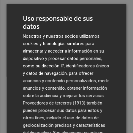
3
ViviFind, el buscador inmobiliario con IA surgido del
PCUMH, prepara sus primeras alianzas con el sector
Uso responsable de sus
4
datos
Castelló apuesta por convertir el eclipse en un referente
científico: recibirá a un gran equipo de expertos
Nosotros y nuestros socios utilizamos
5
El Villarreal anuncia a sus seis capitanes: Gerard
cookies y tecnologías similares para
Moreno, Foyth, Comesaña, Ayoze, Cardona y Logan
almacenar y acceder a información en su
Costa
dispositivo y procesar datos personales,
como su dirección IP, identificadores únicos
y datos de navegación, para ofrecer
anuncios y contenido personalizados, medir
anuncios y contenido, obtener información
sobre la audiencia y mejorar los servicios.
Recibe toda la actualidad de
Proveedores de terceros (1913)
también
Plaza Podcast en tu correo
pueden procesar sus datos para estos y
otros fines, incluido el uso de datos de
Quiero suscribirme
geolocalización precisos y características
del dispositivo. Sus elecciones se aplican