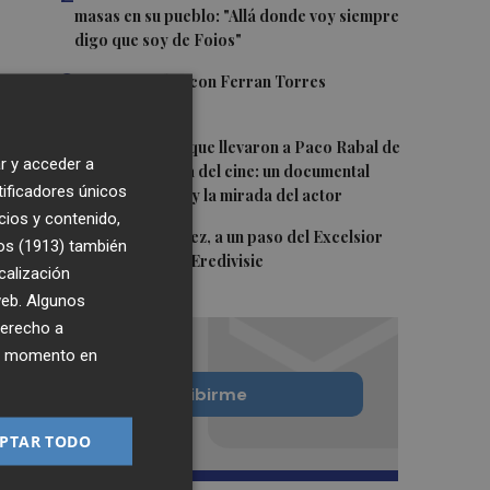
masas en su pueblo: "Allá donde voy siempre
digo que soy de Foios"
3
Foios se vuelca con Ferran Torres
4
Las '200 vidas' que llevaron a Paco Rabal de
r y acceder a
Águilas a la cima del cine: un documental
tificadores únicos
recupera la voz y la mirada del actor
cios y contenido,
5
Mario Domínguez, a un paso del Excelsior
os (1913)
también
Róterdam de la Eredivisie
calización
 web. Algunos
derecho a
ier momento en
Quiero suscribirme
PTAR TODO