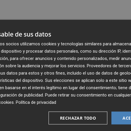
able de sus datos
os socios utilizamos cookies y tecnologías similares para almacena
dispositivo y procesar datos personales, como su dirección IP, iden
ción, para ofrecer anuncios y contenido personalizados, medir anun
n sobre la audiencia y mejorar los servicios.
Proveedores de tercer
s datos para estos y otros fines, incluido el uso de datos de geolo
rísticas del dispositivo. Sus elecciones se aplican solo a este sitio
 basarse en el interés legítimo en lugar del consentimiento; tiene 
guración de publicidad
. Puede retirar su consentimiento en cualqu
Recibe toda la actualidad de
cookies
.
Política de privacidad
Plaza Podcast en tu correo
RECHAZAR TODO
ACE