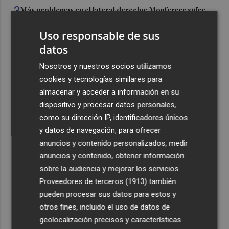
3
Más problemas en el lateral derecho: Monferrer sufre
una lesión muscular
Uso responsable de sus
4
San Javier da viabilidad al nuevo contrato del transporte
datos
urbano y a un hotel de cuatro estrellas en La Manga con
324 habitaciones
Nosotros y nuestros socios utilizamos
cookies y tecnologías similares para
5
Estos son los estrenos que abren la cartelera en agosto:
almacenar y acceder a información en su
de la comedia 'El último mono' a una nueva entrega de
dispositivo y procesar datos personales,
'La Patrulla Canina'
como su dirección IP, identificadores únicos
y datos de navegación, para ofrecer
anuncios y contenido personalizados, medir
anuncios y contenido, obtener información
sobre la audiencia y mejorar los servicios.
Recibe toda la actualidad de
Proveedores de terceros (1913)
también
Plaza Podcast en tu correo
pueden procesar sus datos para estos y
otros fines, incluido el uso de datos de
Quiero suscribirme
geolocalización precisos y características