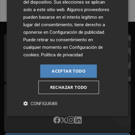
del dispositivo. Sus elecciones se aplican
solo a este sitio web. Algunos proveedores
pueden basarse en el interés legítimo en
lugar del consentimiento; tiene derecho a
oponerse en
Configuración de publicidad
.
Puede retirar su consentimiento en
Suscríbete al Boletín
cualquier momento en
Configuración de
cookies
.
Política de privacidad
Todos los días a primera hora en tu email
¡Quiero suscribirme!
ACEPTAR TODO
RECHAZAR TODO
Síguenos en redes
CONFIGURAR
Plaza Podcast, desde cualquier medio