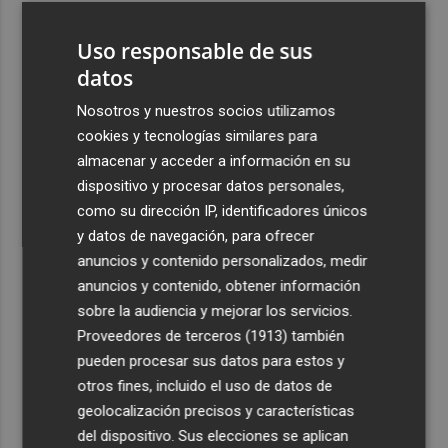
3
La capacidad de los modelos de IA para burlar la
Uso responsable de sus
seguridad alarma a gobiernos y empresas
datos
4
El eclipse solar dispara el turismo y las búsquedas de
alojamiento crecen hasta un 500%
Nosotros y nuestros socios utilizamos
cookies y tecnologías similares para
5
El cubano Papillo triunfa en el certamen del Trovo
almacenar y acceder a información en su
Pascual García-Mateos de La Unión
dispositivo y procesar datos personales,
como su dirección IP, identificadores únicos
y datos de navegación, para ofrecer
anuncios y contenido personalizados, medir
anuncios y contenido, obtener información
Recibe toda la actualidad de
sobre la audiencia y mejorar los servicios.
Proveedores de terceros (1913)
también
Plaza Podcast en tu correo
pueden procesar sus datos para estos y
Quiero suscribirme
otros fines, incluido el uso de datos de
geolocalización precisos y características
del dispositivo. Sus elecciones se aplican