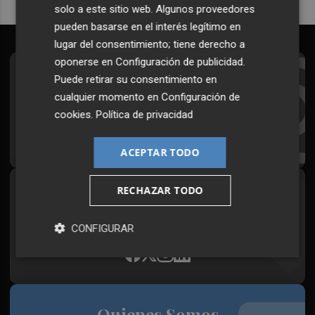
solo a este sitio web. Algunos proveedores
pueden basarse en el interés legítimo en
lugar del consentimiento; tiene derecho a
oponerse en
Configuración de publicidad
.
Suscríbete al Boletín
Puede retirar su consentimiento en
cualquier momento en
Configuración de
Todos los días a primera hora en tu email
cookies
.
Política de privacidad
¡Quiero suscribirme!
ACEPTAR TODO
RECHAZAR TODO
Síguenos en redes
Plaza Podcast, desde cualquier medio
CONFIGURAR
Quienes Somos