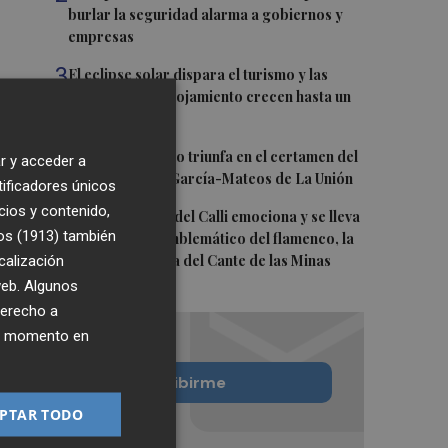
burlar la seguridad alarma a gobiernos y
empresas
3
El eclipse solar dispara el turismo y las
búsquedas de alojamiento crecen hasta un
500%
4
El cubano Papillo triunfa en el certamen del
r y acceder a
Trovo Pascual García-Mateos de La Unión
tificadores únicos
cios y contenido,
5
El cantaor Rafa del Calli emociona y se lleva
os (1913)
también
el trofeo más emblemático del flamenco, la
calización
Lámpara Minera del Cante de las Minas
 web. Algunos
derecho a
ier momento en
Quiero suscribirme
PTAR TODO