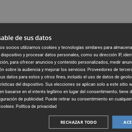
able de sus datos
os socios utilizamos cookies y tecnologías similares para almacena
dispositivo y procesar datos personales, como su dirección IP, iden
ción, para ofrecer anuncios y contenido personalizados, medir anun
n sobre la audiencia y mejorar los servicios.
Proveedores de tercer
s datos para estos y otros fines, incluido el uso de datos de geolo
rísticas del dispositivo. Sus elecciones se aplican solo a este sitio
 basarse en el interés legítimo en lugar del consentimiento; tiene 
guración de publicidad
. Puede retirar su consentimiento en cualqu
Recibe toda la actualidad de
cookies
.
Política de privacidad
Plaza Podcast en tu correo
RECHAZAR TODO
ACE