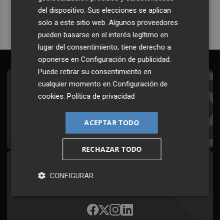
del dispositivo. Sus elecciones se aplican
solo a este sitio web. Algunos proveedores
pueden basarse en el interés legítimo en
lugar del consentimiento; tiene derecho a
oponerse en
Configuración de publicidad
.
Puede retirar su consentimiento en
cualquier momento en
Configuración de
Suscríbete al Boletín
cookies
.
Política de privacidad
Todos los días a primera hora en tu email
ACEPTAR TODO
¡Quiero suscribirme!
RECHAZAR TODO
Síguenos en redes
CONFIGURAR
Plaza Podcast, desde cualquier medio