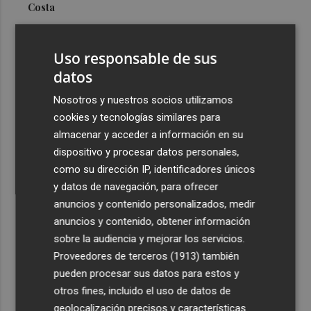
Costa
3
Más problemas en el lateral derecho: Monferrer sufre
una lesión muscular
Uso responsable de sus
4
datos
San Javier da viabilidad al nuevo contrato del transporte
urbano y a un hotel de cuatro estrellas en La Manga con
Nosotros y nuestros socios utilizamos
324 habitaciones
cookies y tecnologías similares para
5
Estos son los estrenos que abren la cartelera en agosto:
almacenar y acceder a información en su
de la comedia 'El último mono' a una nueva entrega de
dispositivo y procesar datos personales,
'La Patrulla Canina'
como su dirección IP, identificadores únicos
y datos de navegación, para ofrecer
anuncios y contenido personalizados, medir
anuncios y contenido, obtener información
sobre la audiencia y mejorar los servicios.
Proveedores de terceros (1913)
también
Recibe toda la actualidad de
pueden procesar sus datos para estos y
Plaza Podcast en tu correo
otros fines, incluido el uso de datos de
geolocalización precisos y características
Quiero suscribirme