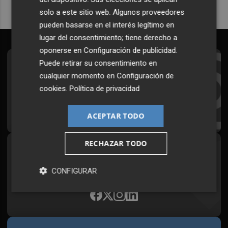
solo a este sitio web. Algunos proveedores
pueden basarse en el interés legítimo en
lugar del consentimiento; tiene derecho a
oponerse en
Configuración de publicidad
.
Puede retirar su consentimiento en
Suscríbete al Boletín
cualquier momento en
Configuración de
Todos los días a primera hora en tu email
cookies
.
Política de privacidad
¡Quiero suscribirme!
ACEPTAR TODO
RECHAZAR TODO
Síguenos en redes
Plaza Podcast, desde cualquier medio
CONFIGURAR