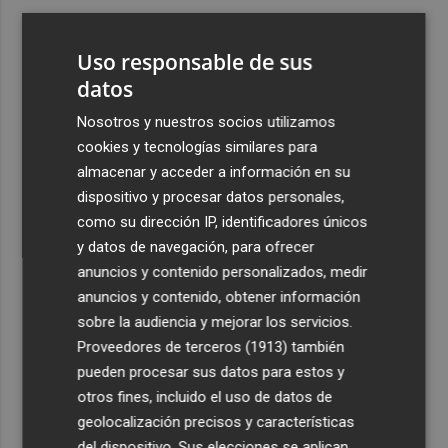
3
ViviFind, el buscador inmobiliario con IA surgido del
PCUMH, prepara sus primeras alianzas con el sector
Uso responsable de sus
4
datos
Castelló apuesta por convertir el eclipse en un referente
científico: recibirá a un gran equipo de expertos
Nosotros y nuestros socios utilizamos
5
El Villarreal anuncia a sus seis capitanes: Gerard
cookies y tecnologías similares para
Moreno, Foyth, Comesaña, Ayoze, Cardona y Logan
almacenar y acceder a información en su
Costa
dispositivo y procesar datos personales,
como su dirección IP, identificadores únicos
y datos de navegación, para ofrecer
anuncios y contenido personalizados, medir
anuncios y contenido, obtener información
sobre la audiencia y mejorar los servicios.
Recibe toda la actualidad de
Proveedores de terceros (1913)
también
Plaza Podcast en tu correo
pueden procesar sus datos para estos y
otros fines, incluido el uso de datos de
Quiero suscribirme
geolocalización precisos y características
del dispositivo. Sus elecciones se aplican