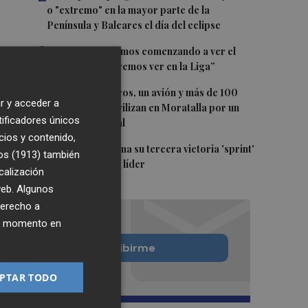
o "extremo" en la mayor parte de la
Península y Baleares el día del eclipse
3
Company: “Estamos comenzando a ver el
equipo que queremos ver en la Liga”
4
Ocho helicópteros, un avión y más de 100
r y acceder a
brigadas se movilizan en Moratalla por un
tificadores únicos
incendio forestal
cios y contenido,
5
Jorge Martín suma su tercera victoria 'sprint'
os (1913)
también
del año y es más líder
calización
 web. Algunos
derecho a
ier momento en
Quiero suscribirme
PTAR TODO