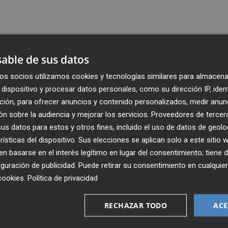
able de sus datos
os socios utilizamos cookies y tecnologías similares para almacena
dispositivo y procesar datos personales, como su dirección IP, iden
ción, para ofrecer anuncios y contenido personalizados, medir anun
n sobre la audiencia y mejorar los servicios.
Proveedores de tercer
s datos para estos y otros fines, incluido el uso de datos de geolo
rísticas del dispositivo. Sus elecciones se aplican solo a este sitio
 basarse en el interés legítimo en lugar del consentimiento; tiene 
guración de publicidad
. Puede retirar su consentimiento en cualqu
Recibe toda la actualidad de
cookies
.
Política de privacidad
Plaza Podcast en tu correo
RECHAZAR TODO
ACE