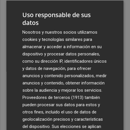
3
El homenaje a Ferran Torres en Foios, en imágenes
Uso responsable de sus
datos
4
Ferran Torres, recibido con un baño de masas en su
pueblo: "Allá donde voy siempre digo que soy de Foios"
Nosotros y nuestros socios utilizamos
cookies y tecnologías similares para
5
Foios se vuelca con Ferran Torres
almacenar y acceder a información en su
dispositivo y procesar datos personales,
como su dirección IP, identificadores únicos
y datos de navegación, para ofrecer
anuncios y contenido personalizados, medir
anuncios y contenido, obtener información
Recibe toda la actualidad de
sobre la audiencia y mejorar los servicios.
Proveedores de terceros (1913)
también
Plaza Podcast en tu correo
pueden procesar sus datos para estos y
Quiero suscribirme
otros fines, incluido el uso de datos de
geolocalización precisos y características
del dispositivo. Sus elecciones se aplican