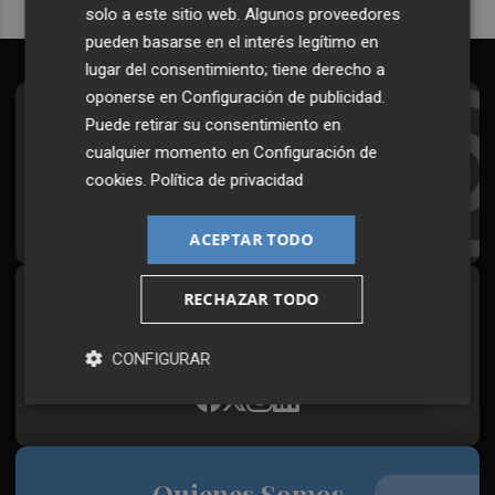
solo a este sitio web. Algunos proveedores
pueden basarse en el interés legítimo en
lugar del consentimiento; tiene derecho a
oponerse en
Configuración de publicidad
.
Suscríbete al Boletín
Puede retirar su consentimiento en
cualquier momento en
Configuración de
Todos los días a primera hora en tu email
cookies
.
Política de privacidad
¡Quiero suscribirme!
ACEPTAR TODO
RECHAZAR TODO
Síguenos en redes
Plaza Podcast, desde cualquier medio
CONFIGURAR
Quienes Somos