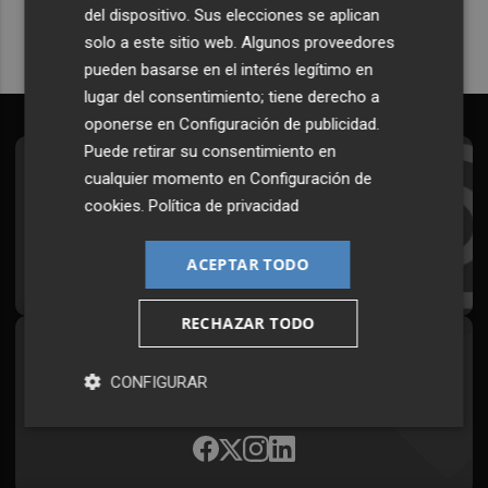
del dispositivo. Sus elecciones se aplican
solo a este sitio web. Algunos proveedores
pueden basarse en el interés legítimo en
lugar del consentimiento; tiene derecho a
oponerse en
Configuración de publicidad
.
Puede retirar su consentimiento en
Suscríbete al Boletín
cualquier momento en
Configuración de
cookies
.
Política de privacidad
Todos los días a primera hora en tu email
ACEPTAR TODO
¡Quiero suscribirme!
RECHAZAR TODO
Síguenos en redes
CONFIGURAR
Plaza Podcast, desde cualquier medio