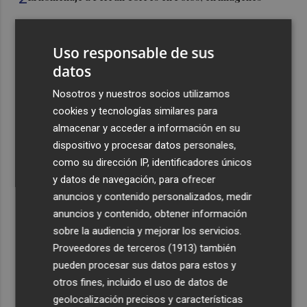
3
Ferran Torres, recibido con un baño de masas en su
Uso responsable de sus
pueblo: "Allá donde voy siempre digo que soy de Foios"
datos
4
Foios se vuelca con Ferran Torres
Nosotros y nuestros socios utilizamos
cookies y tecnologías similares para
5
Las '200 vidas' que llevaron a Paco Rabal de Águilas a la
almacenar y acceder a información en su
cima del cine: un documental recupera la voz y la mirada
dispositivo y procesar datos personales,
del actor
como su dirección IP, identificadores únicos
y datos de navegación, para ofrecer
anuncios y contenido personalizados, medir
anuncios y contenido, obtener información
sobre la audiencia y mejorar los servicios.
Recibe toda la actualidad de
Proveedores de terceros (1913)
también
pueden procesar sus datos para estos y
Plaza Podcast en tu correo
otros fines, incluido el uso de datos de
Quiero suscribirme
geolocalización precisos y características