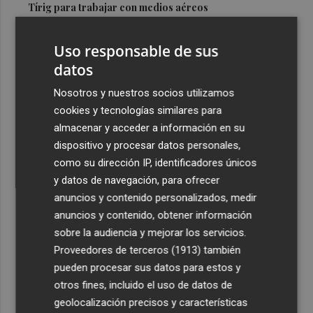
Tírig para trabajar con medios aéreos
3
La Guardia Civil desplegará un dispositivo especial de
Uso responsable de sus
seguridad por el eclipse del día 12, con más de 24.000
efectivos
datos
4
El Ayuntamiento de València lanza un decálogo para
Nosotros y nuestros socios utilizamos
seguir el eclipse con seguridad
cookies y tecnologías similares para
almacenar y acceder a información en su
5
Jorge Martín logra su primera 'pole position' en
dispositivo y procesar datos personales,
Silverstone, con nuevo récord
como su dirección IP, identificadores únicos
y datos de navegación, para ofrecer
anuncios y contenido personalizados, medir
anuncios y contenido, obtener información
sobre la audiencia y mejorar los servicios.
Recibe toda la actualidad de
Proveedores de terceros (1913)
también
Plaza Podcast en tu correo
pueden procesar sus datos para estos y
otros fines, incluido el uso de datos de
Quiero suscribirme
geolocalización precisos y características