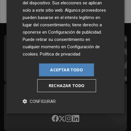
del dispositivo. Sus elecciones se aplican
solo a este sitio web. Algunos proveedores
pueden basarse en el interés legítimo en
lugar del consentimiento; tiene derecho a
oponerse en
Configuración de publicidad
.
Puede retirar su consentimiento en
Suscríbete al Boletín
cualquier momento en
Configuración de
cookies
.
Política de privacidad
Todos los días a primera hora en tu email
¡Quiero suscribirme!
ACEPTAR TODO
RECHAZAR TODO
Síguenos en redes
CONFIGURAR
Plaza Podcast, desde cualquier medio