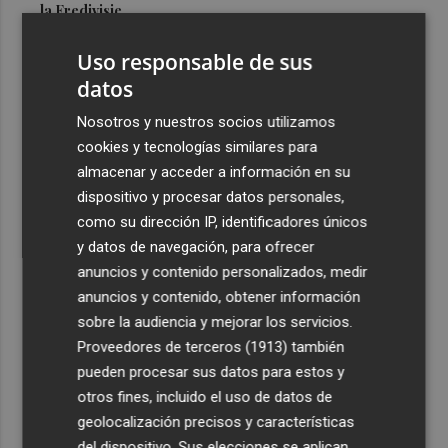
la Eredivisie
3
Entidades del Camp d'Elx reclaman más protagonismo
Uso responsable de sus
en las fiestas para la Ufece y conciertos en valenciano
datos
4
El Ibex 35 sube un 2% la primera semana de agosto tras
Nosotros y nuestros socios utilizamos
conquistar los históricos 20.000 puntos
cookies y tecnologías similares para
5
Valencia Basket abrirá la EuroLeague Women en casa
almacenar y acceder a información en su
ante Fenerbahce Opet
dispositivo y procesar datos personales,
como su dirección IP, identificadores únicos
y datos de navegación, para ofrecer
anuncios y contenido personalizados, medir
anuncios y contenido, obtener información
sobre la audiencia y mejorar los servicios.
Recibe toda la actualidad de
Proveedores de terceros (1913)
también
Plaza Podcast en tu correo
pueden procesar sus datos para estos y
otros fines, incluido el uso de datos de
Quiero suscribirme
geolocalización precisos y características
del dispositivo. Sus elecciones se aplican