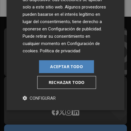
solo a este sitio web. Algunos proveedores
pueden basarse en el interés legítimo en
lugar del consentimiento; tiene derecho a
oponerse en
Configuración de publicidad
.
Puede retirar su consentimiento en
Suscríbete al Boletín
cualquier momento en
Configuración de
Todos los días a primera hora en tu email
cookies
.
Política de privacidad
¡Quiero suscribirme!
ACEPTAR TODO
RECHAZAR TODO
Síguenos en redes
Plaza Podcast, desde cualquier medio
CONFIGURAR