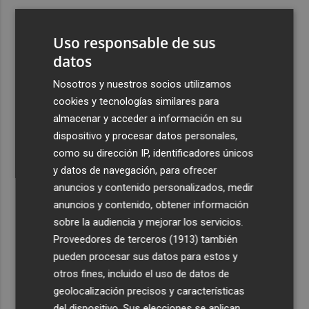
3
Aemet prevé peligro de incendios "muy alto" o
"extremo" en la mayor parte de la Península y Baleares
Uso responsable de sus
el día del eclipse
datos
4
Company: “Estamos comenzando a ver el equipo que
Nosotros y nuestros socios utilizamos
queremos ver en la Liga”
cookies y tecnologías similares para
5
Ocho helicópteros, un avión y más de 100 brigadas se
almacenar y acceder a información en su
movilizan en Moratalla por un incendio forestal
dispositivo y procesar datos personales,
como su dirección IP, identificadores únicos
y datos de navegación, para ofrecer
anuncios y contenido personalizados, medir
anuncios y contenido, obtener información
sobre la audiencia y mejorar los servicios.
Recibe toda la actualidad de
Proveedores de terceros (1913)
también
Plaza Podcast en tu correo
pueden procesar sus datos para estos y
otros fines, incluido el uso de datos de
Quiero suscribirme
geolocalización precisos y características
del dispositivo. Sus elecciones se aplican