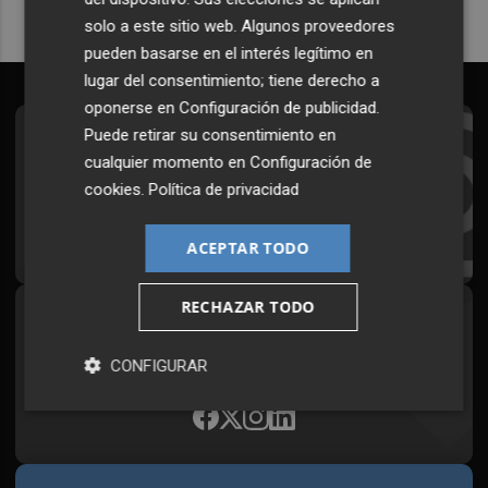
solo a este sitio web. Algunos proveedores
pueden basarse en el interés legítimo en
lugar del consentimiento; tiene derecho a
oponerse en
Configuración de publicidad
.
Puede retirar su consentimiento en
Suscríbete al Boletín
cualquier momento en
Configuración de
Todos los días a primera hora en tu email
cookies
.
Política de privacidad
¡Quiero suscribirme!
ACEPTAR TODO
RECHAZAR TODO
Síguenos en redes
Plaza Podcast, desde cualquier medio
CONFIGURAR