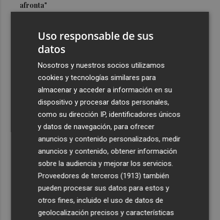
afronta"
3
Morant, convencida de que la gestión de la dana será "el
Uso responsable de sus
estoque definitivo" al PP en las urnas: "Habrá Botànic
III"
datos
4
Sam Neill tendrá un papel póstumo en 'The Legend of
Nosotros y nuestros socios utilizamos
Zelda'
cookies y tecnologías similares para
almacenar y acceder a información en su
5
¿Cómo afecta el eclipse total de sol al sistema eléctrico y
dispositivo y procesar datos personales,
la producción fotovoltaica?
como su dirección IP, identificadores únicos
y datos de navegación, para ofrecer
anuncios y contenido personalizados, medir
anuncios y contenido, obtener información
sobre la audiencia y mejorar los servicios.
Recibe toda la actualidad de
Proveedores de terceros (1913)
también
Plaza Podcast en tu correo
pueden procesar sus datos para estos y
otros fines, incluido el uso de datos de
Quiero suscribirme
geolocalización precisos y características