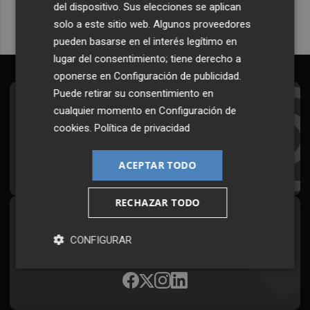
del dispositivo. Sus elecciones se aplican
solo a este sitio web. Algunos proveedores
pueden basarse en el interés legítimo en
lugar del consentimiento; tiene derecho a
oponerse en
Configuración de publicidad
.
Puede retirar su consentimiento en
Suscríbete al Boletín
cualquier momento en
Configuración de
cookies
.
Política de privacidad
Todos los días a primera hora en tu email
¡Quiero suscribirme!
ACEPTAR TODO
RECHAZAR TODO
Síguenos en redes
CONFIGURAR
Plaza Podcast, desde cualquier medio