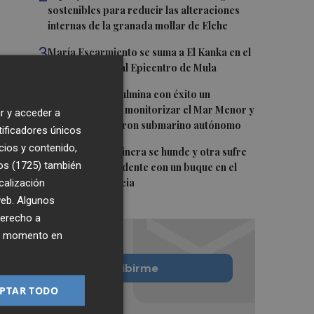
sostenibles para reducir las alteraciones
internas de la granada mollar de Elche
3
María Escarmiento se suma a El Kanka en el
cartel del festival Epicentro de Mula
4
UPCT Makers culmina con éxito un
catamarán para monitorizar el Mar Menor y
r y acceder a
ya prepara un dron submarino autónomo
tificadores únicos
cios y contenido,
5
Una batea clochinera se hunde y otra sufre
os (1725)
también
daños en un incidente con un buque en el
calización
puerto de Valencia
 web. Algunos
derecho a
ier momento en
Quiero suscribirme
PTAR TODO