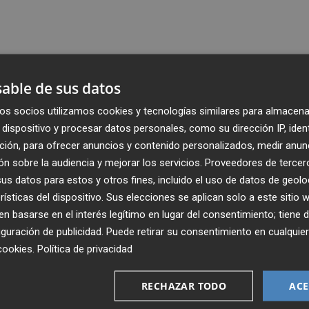
able de sus datos
os socios utilizamos cookies y tecnologías similares para almacena
dispositivo y procesar datos personales, como su dirección IP, iden
ción, para ofrecer anuncios y contenido personalizados, medir anun
n sobre la audiencia y mejorar los servicios.
Proveedores de tercer
s datos para estos y otros fines, incluido el uso de datos de geolo
rísticas del dispositivo. Sus elecciones se aplican solo a este sitio
 basarse en el interés legítimo en lugar del consentimiento; tiene 
guración de publicidad
. Puede retirar su consentimiento en cualqu
Recibe toda la actualidad de
cookies
.
Política de privacidad
Plaza Podcast en tu correo
RECHAZAR TODO
ACE