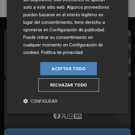
solo a este sitio web. Algunos proveedores
pueden basarse en el interés legítimo en
lugar del consentimiento; tiene derecho a
oponerse en
Configuración de publicidad
.
Puede retirar su consentimiento en
Suscríbete al Boletín
cualquier momento en
Configuración de
Todos los días a primera hora en tu email
cookies
.
Política de privacidad
¡Quiero suscribirme!
ACEPTAR TODO
RECHAZAR TODO
Síguenos en redes
Plaza Podcast, desde cualquier medio
CONFIGURAR