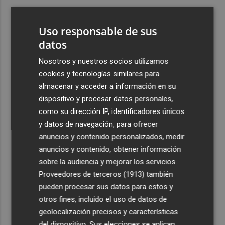
3
Kiat Lim preside por primera vez un partido en Mestalla
Uso responsable de sus
4
datos
El once del Valencia CF para el último Trofeu Taronja de
Mestalla
Nosotros y nuestros socios utilizamos
5
Aemet prevé peligro de incendios "muy alto" o
cookies y tecnologías similares para
"extremo" en la mayor parte de la Península y Baleares
almacenar y acceder a información en su
el día del eclipse
dispositivo y procesar datos personales,
como su dirección IP, identificadores únicos
y datos de navegación, para ofrecer
anuncios y contenido personalizados, medir
anuncios y contenido, obtener información
sobre la audiencia y mejorar los servicios.
Recibe toda la actualidad de
Proveedores de terceros (1913)
también
Plaza Podcast en tu correo
pueden procesar sus datos para estos y
otros fines, incluido el uso de datos de
Quiero suscribirme
geolocalización precisos y características
del dispositivo. Sus elecciones se aplican