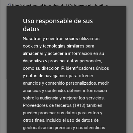
3
Simó destaca el impulso del Gobierno al alquiler
asequible en Castelló frente "a los pisos de 200.000
euros de Carrasco"
Uso responsable de sus
datos
4
Castelló adjudica a Civicons por 600.500 euros las
obras de reforma de la tenencia de alcaldía sur
Nosotros y nuestros socios utilizamos
cookies y tecnologías similares para
5
Castelló acelera el montaje de la infraestructura en las
almacenar y acceder a información en su
playas y el Planetari del eclipse para convertirlo en "un
dispositivo y procesar datos personales,
evento histórico"
como su dirección IP, identificadores únicos
y datos de navegación, para ofrecer
anuncios y contenido personalizados, medir
anuncios y contenido, obtener información
sobre la audiencia y mejorar los servicios.
Recibe toda la actualidad de
Proveedores de terceros (1913)
también
Plaza Podcast en tu correo
pueden procesar sus datos para estos y
otros fines, incluido el uso de datos de
Quiero suscribirme
geolocalización precisos y características