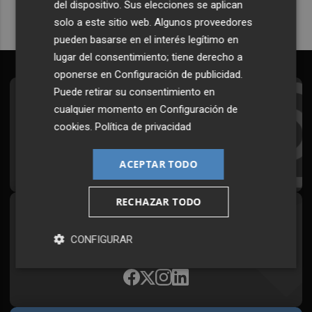
del dispositivo. Sus elecciones se aplican
solo a este sitio web. Algunos proveedores
pueden basarse en el interés legítimo en
lugar del consentimiento; tiene derecho a
oponerse en
Configuración de publicidad
.
Puede retirar su consentimiento en
Suscríbete al Boletín
cualquier momento en
Configuración de
cookies
.
Política de privacidad
Todos los días a primera hora en tu email
¡Quiero suscribirme!
ACEPTAR TODO
RECHAZAR TODO
Síguenos en redes
CONFIGURAR
Plaza Podcast, desde cualquier medio