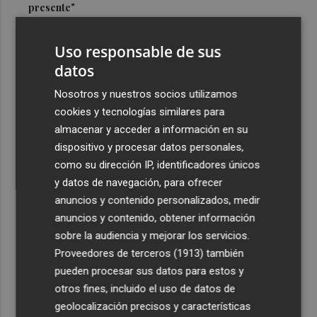
presente"
3
Cuenta atrás para el Rototom, un festival que hace de la
Uso responsable de sus
diversidad su "seña de identidad"
datos
4
El centro de salud de Benetússer recibe un sello estatal
de calidad por su atención orientada a las personas
Nosotros y nuestros socios utilizamos
mayores
cookies y tecnologías similares para
almacenar y acceder a información en su
5
Cartagena avanza con la modernización de los
dispositivo y procesar datos personales,
Bomberos e impulsa una Ordenanza de Incendios
como su dirección IP, identificadores únicos
y datos de navegación, para ofrecer
anuncios y contenido personalizados, medir
anuncios y contenido, obtener información
sobre la audiencia y mejorar los servicios.
Recibe toda la actualidad de
Proveedores de terceros (1913)
también
Plaza Podcast en tu correo
pueden procesar sus datos para estos y
otros fines, incluido el uso de datos de
Quiero suscribirme
geolocalización precisos y características