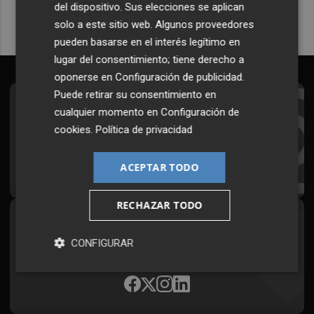
del dispositivo. Sus elecciones se aplican
solo a este sitio web. Algunos proveedores
pueden basarse en el interés legítimo en
lugar del consentimiento; tiene derecho a
oponerse en
Configuración de publicidad
.
Puede retirar su consentimiento en
Suscríbete al Boletín
cualquier momento en
Configuración de
cookies
.
Política de privacidad
Todos los días a primera hora en tu email
¡Quiero suscribirme!
ACEPTAR TODO
RECHAZAR TODO
Síguenos en redes
CONFIGURAR
Plaza Podcast, desde cualquier medio