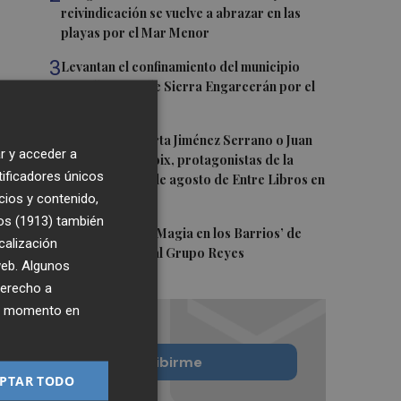
reivindicación se vuelve a abrazar en las
playas por el Mar Menor
3
Levantan el confinamiento del municipio
castellonense de Sierra Engarcerán por el
incendio
4
Juan Tallón, Marta Jiménez Serrano o Juan
r y acceder a
Evaristo Valls Boix, protagonistas de la
tificadores únicos
programación de agosto de Entre Libros en
cios y contenido,
Benicàssim
os (1913)
también
5
Los talleres de ‘Magia en los Barrios’ de
calización
Castelló llegan al Grupo Reyes
 web. Algunos
derecho a
ier momento en
Quiero suscribirme
PTAR TODO