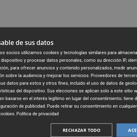
able de sus datos
os socios utilizamos cookies y tecnologías similares para almacena
dispositivo y procesar datos personales, como su dirección IP, iden
ción, para ofrecer anuncios y contenido personalizados, medir anun
n sobre la audiencia y mejorar los servicios.
Proveedores de tercer
s datos para estos y otros fines, incluido el uso de datos de geolo
rísticas del dispositivo. Sus elecciones se aplican solo a este sitio
 basarse en el interés legítimo en lugar del consentimiento; tiene 
guración de publicidad
. Puede retirar su consentimiento en cualqu
cookies
.
Política de privacidad
Recibe toda la actualidad de
Plaza Podcast en tu correo
RECHAZAR TODO
ACE