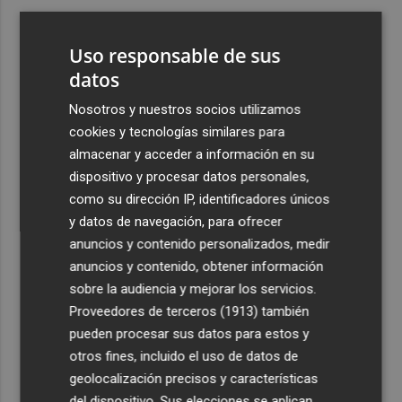
3
Ferran Torres, recibido con un baño de masas en su
pueblo: "Allá donde voy siempre digo que soy de Foios"
Uso responsable de sus
4
datos
Foios se vuelca con Ferran Torres
Nosotros y nuestros socios utilizamos
5
La serie murciana protagonizada por un conejo de
cookies y tecnologías similares para
peluche malhablado y gamberro que triunfa en las
almacenar y acceder a información en su
redes: así es 'Yván y Lolo'
dispositivo y procesar datos personales,
como su dirección IP, identificadores únicos
y datos de navegación, para ofrecer
anuncios y contenido personalizados, medir
anuncios y contenido, obtener información
sobre la audiencia y mejorar los servicios.
Recibe toda la actualidad de
Proveedores de terceros (1913)
también
Plaza Podcast en tu correo
pueden procesar sus datos para estos y
otros fines, incluido el uso de datos de
Quiero suscribirme
geolocalización precisos y características
del dispositivo. Sus elecciones se aplican