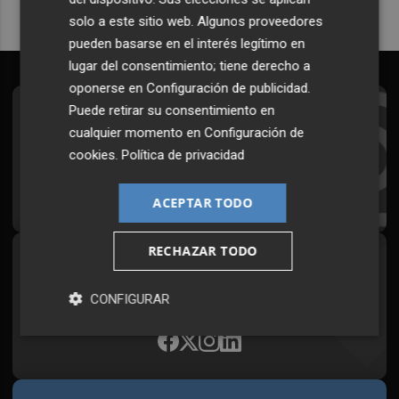
solo a este sitio web. Algunos proveedores
pueden basarse en el interés legítimo en
lugar del consentimiento; tiene derecho a
oponerse en
Configuración de publicidad
.
Puede retirar su consentimiento en
Suscríbete al Boletín
cualquier momento en
Configuración de
Todos los días a primera hora en tu email
cookies
.
Política de privacidad
¡Quiero suscribirme!
ACEPTAR TODO
RECHAZAR TODO
Síguenos en redes
Plaza Podcast, desde cualquier medio
CONFIGURAR