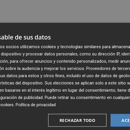
able de sus datos
os socios utilizamos cookies y tecnologías similares para almacena
dispositivo y procesar datos personales, como su dirección IP, iden
ción, para ofrecer anuncios y contenido personalizados, medir anun
n sobre la audiencia y mejorar los servicios.
Proveedores de tercer
s datos para estos y otros fines, incluido el uso de datos de geolo
rísticas del dispositivo. Sus elecciones se aplican solo a este sitio
 basarse en el interés legítimo en lugar del consentimiento; tiene 
guración de publicidad
. Puede retirar su consentimiento en cualqu
Recibe toda la actualidad de
cookies
.
Política de privacidad
Plaza Podcast en tu correo
RECHAZAR TODO
ACE