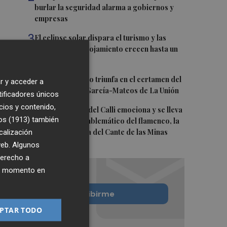
burlar la seguridad alarma a gobiernos y
empresas
3
El eclipse solar dispara el turismo y las
búsquedas de alojamiento crecen hasta un
500%
4
El cubano Papillo triunfa en el certamen del
r y acceder a
Trovo Pascual García-Mateos de La Unión
tificadores únicos
cios y contenido,
5
El cantaor Rafa del Calli emociona y se lleva
os (1913)
también
el trofeo más emblemático del flamenco, la
calización
Lámpara Minera del Cante de las Minas
 web. Algunos
derecho a
ier momento en
Quiero suscribirme
PTAR TODO