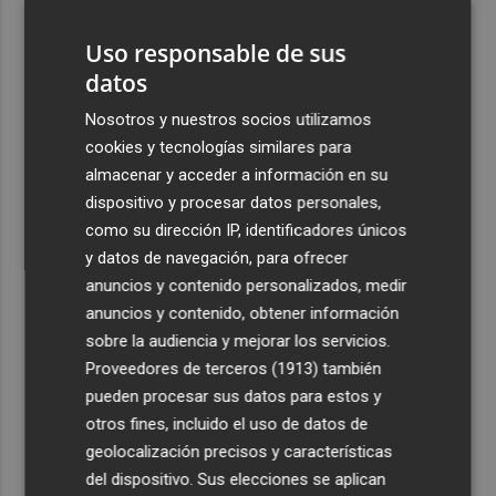
la cultura
Uso responsable de sus
4
El Villarreal cierra la pretemporada con buenas
datos
sensaciones y Ayoze como goleador
Nosotros y nuestros socios utilizamos
5
Más de medio millar de festeros de Ufece se reivindican
cookies y tecnologías similares para
en el pregón en Elche: "se nota, se siente, el campo está
almacenar y acceder a información en su
presente"
dispositivo y procesar datos personales,
como su dirección IP, identificadores únicos
y datos de navegación, para ofrecer
anuncios y contenido personalizados, medir
anuncios y contenido, obtener información
Recibe toda la actualidad de
sobre la audiencia y mejorar los servicios.
Plaza Podcast en tu correo
Proveedores de terceros (1913)
también
pueden procesar sus datos para estos y
Quiero suscribirme
otros fines, incluido el uso de datos de
geolocalización precisos y características
del dispositivo. Sus elecciones se aplican