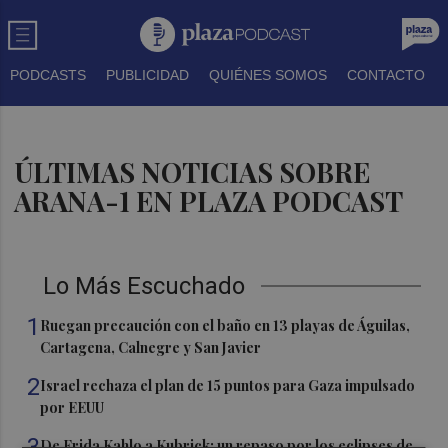
PODCASTS
PUBLICIDAD
QUIÉNES SOMOS
CONTACTO
ÚLTIMAS NOTICIAS SOBRE
ARANA-1 EN PLAZA PODCAST
Lo Más Escuchado
1
Ruegan precaución con el baño en 13 playas de Águilas,
Cartagena, Calnegre y San Javier
2
Israel rechaza el plan de 15 puntos para Gaza impulsado
por EEUU
3
De Frida Kahlo a Kubrick: un repaso por los eclipses de