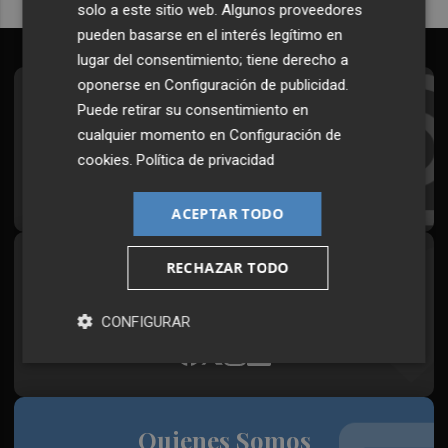
solo a este sitio web. Algunos proveedores
pueden basarse en el interés legítimo en
lugar del consentimiento; tiene derecho a
oponerse en
Configuración de publicidad
.
Suscríbete al Boletín
Puede retirar su consentimiento en
cualquier momento en
Configuración de
Todos los días a primera hora en tu email
cookies
.
Política de privacidad
¡Quiero suscribirme!
ACEPTAR TODO
RECHAZAR TODO
Síguenos en redes
Plaza Podcast, desde cualquier medio
CONFIGURAR
Quienes Somos