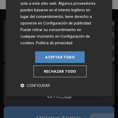
solo a este sitio web. Algunos proveedores
pueden basarse en el interés legítimo en
lugar del consentimiento; tiene derecho a
oponerse en
Configuración de publicidad
.
Suscríbete al Boletín
Puede retirar su consentimiento en
cualquier momento en
Configuración de
Todos los días a primera hora en tu email
cookies
.
Política de privacidad
¡Quiero suscribirme!
ACEPTAR TODO
RECHAZAR TODO
Síguenos en redes
Plaza Podcast, desde cualquier medio
CONFIGURAR
Quienes Somos