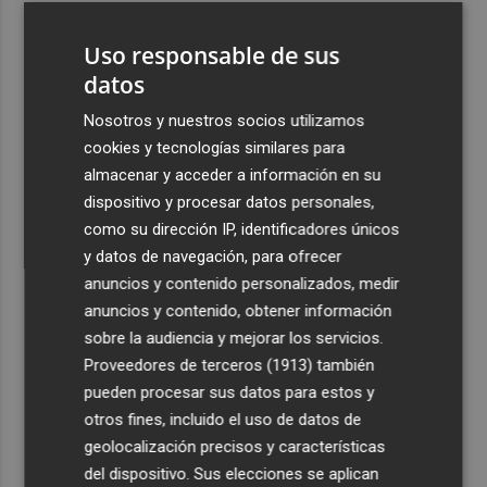
3
El homenaje a Ferran Torres en Foios, en imágenes
Uso responsable de sus
datos
4
Ferran Torres, recibido con un baño de masas en su
pueblo: "Allá donde voy siempre digo que soy de Foios"
Nosotros y nuestros socios utilizamos
cookies y tecnologías similares para
5
Foios se vuelca con Ferran Torres
almacenar y acceder a información en su
dispositivo y procesar datos personales,
como su dirección IP, identificadores únicos
y datos de navegación, para ofrecer
anuncios y contenido personalizados, medir
anuncios y contenido, obtener información
Recibe toda la actualidad de
sobre la audiencia y mejorar los servicios.
Proveedores de terceros (1913)
también
Plaza Podcast en tu correo
pueden procesar sus datos para estos y
Quiero suscribirme
otros fines, incluido el uso de datos de
geolocalización precisos y características
del dispositivo. Sus elecciones se aplican