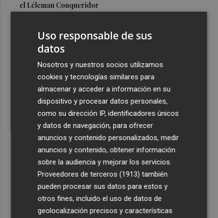
el Léleman Conqueridor
3
Vila-real proyecta una inversión de 7 millones en un
Uso responsable de sus
nuevo espacio deportivo: un complejo con pista de
atletismo y ciclismo
datos
4
Los 140 controles de la Policía Local en Lorca se saldan
Nosotros y nuestros socios utilizamos
con seis detenidos
cookies y tecnologías similares para
almacenar y acceder a información en su
5
El programa 'Santomera Florece' forma e impulsa la
dispositivo y procesar datos personales,
inserción laboral de diez personas desempleadas
como su dirección IP, identificadores únicos
y datos de navegación, para ofrecer
anuncios y contenido personalizados, medir
anuncios y contenido, obtener información
sobre la audiencia y mejorar los servicios.
Recibe toda la actualidad de
Proveedores de terceros (1913)
también
Plaza Podcast en tu correo
pueden procesar sus datos para estos y
otros fines, incluido el uso de datos de
Quiero suscribirme
geolocalización precisos y características