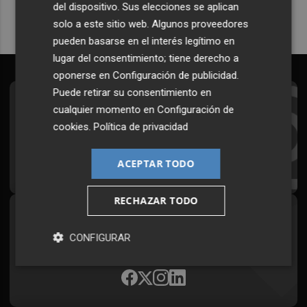
del dispositivo. Sus elecciones se aplican
solo a este sitio web. Algunos proveedores
pueden basarse en el interés legítimo en
lugar del consentimiento; tiene derecho a
oponerse en
Configuración de publicidad
.
Puede retirar su consentimiento en
Suscríbete al Boletín
cualquier momento en
Configuración de
cookies
.
Política de privacidad
Todos los días a primera hora en tu email
¡Quiero suscribirme!
ACEPTAR TODO
RECHAZAR TODO
Síguenos en redes
CONFIGURAR
Plaza Podcast, desde cualquier medio