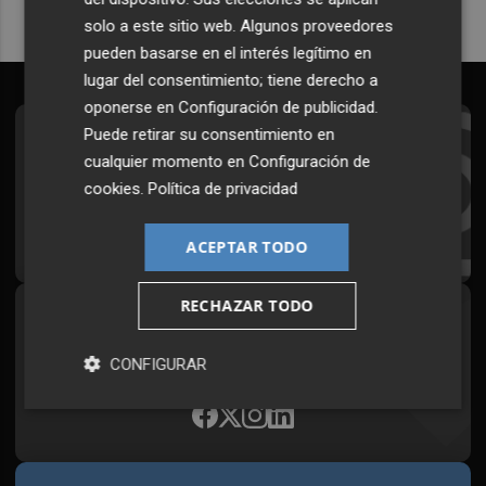
solo a este sitio web. Algunos proveedores
pueden basarse en el interés legítimo en
lugar del consentimiento; tiene derecho a
oponerse en
Configuración de publicidad
.
Puede retirar su consentimiento en
Suscríbete al Boletín
cualquier momento en
Configuración de
Todos los días a primera hora en tu email
cookies
.
Política de privacidad
¡Quiero suscribirme!
ACEPTAR TODO
RECHAZAR TODO
Síguenos en redes
Plaza Podcast, desde cualquier medio
CONFIGURAR