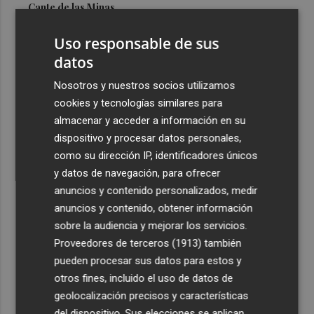
Cante de las Minas
3
El Castell de l'Olla de Altea 2026, en imágenes
Uso responsable de sus
datos
4
El Villarreal pone el broche de oro a la pretemporada
Nosotros y nuestros socios utilizamos
con una victoria contra el Galatasaray
cookies y tecnologías similares para
5
Kiat Lim preside por primera vez un partido en Mestalla
almacenar y acceder a información en su
dispositivo y procesar datos personales,
como su dirección IP, identificadores únicos
y datos de navegación, para ofrecer
anuncios y contenido personalizados, medir
anuncios y contenido, obtener información
sobre la audiencia y mejorar los servicios.
Recibe toda la actualidad de
Proveedores de terceros (1913)
también
Plaza Podcast en tu correo
pueden procesar sus datos para estos y
otros fines, incluido el uso de datos de
Quiero suscribirme
geolocalización precisos y características
del dispositivo. Sus elecciones se aplican