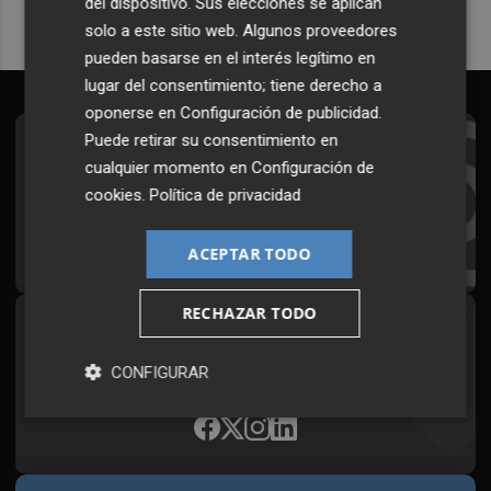
del dispositivo. Sus elecciones se aplican
solo a este sitio web. Algunos proveedores
pueden basarse en el interés legítimo en
lugar del consentimiento; tiene derecho a
oponerse en
Configuración de publicidad
.
Puede retirar su consentimiento en
Suscríbete al Boletín
cualquier momento en
Configuración de
Todos los días a primera hora en tu email
cookies
.
Política de privacidad
¡Quiero suscribirme!
ACEPTAR TODO
RECHAZAR TODO
Síguenos en redes
CONFIGURAR
Plaza Podcast, desde cualquier medio