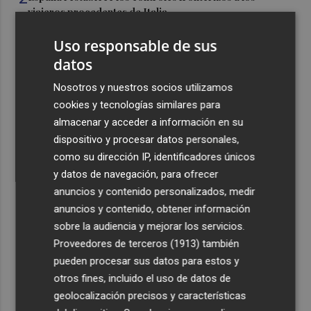
viajeros procedentes de Italia
3
El homenaje a Ferran Torres en Foios, en imágenes
Uso responsable de sus
datos
4
Ferran Torres, recibido con un baño de masas en su
Nosotros y nuestros socios utilizamos
pueblo: "Allá donde voy siempre digo que soy de Foios"
cookies y tecnologías similares para
5
Foios se vuelca con Ferran Torres
almacenar y acceder a información en su
dispositivo y procesar datos personales,
como su dirección IP, identificadores únicos
y datos de navegación, para ofrecer
anuncios y contenido personalizados, medir
anuncios y contenido, obtener información
sobre la audiencia y mejorar los servicios.
Recibe toda la actualidad de
Proveedores de terceros (1913)
también
Plaza Podcast en tu correo
pueden procesar sus datos para estos y
otros fines, incluido el uso de datos de
Quiero suscribirme
geolocalización precisos y características