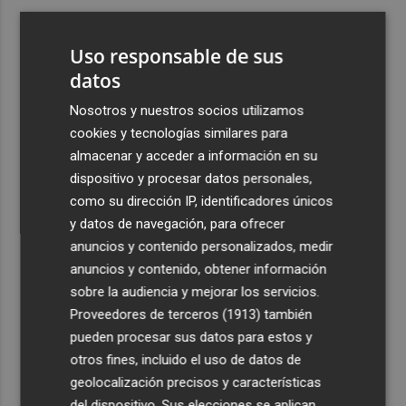
3
ViviFind, el buscador inmobiliario con IA surgido del
PCUMH, prepara sus primeras alianzas con el sector
Uso responsable de sus
4
datos
Castelló apuesta por convertir el eclipse en un referente
científico: recibirá a un gran equipo de expertos
Nosotros y nuestros socios utilizamos
5
El Villarreal anuncia a sus seis capitanes: Gerard
cookies y tecnologías similares para
Moreno, Foyth, Comesaña, Ayoze, Cardona y Logan
almacenar y acceder a información en su
Costa
dispositivo y procesar datos personales,
como su dirección IP, identificadores únicos
y datos de navegación, para ofrecer
anuncios y contenido personalizados, medir
anuncios y contenido, obtener información
sobre la audiencia y mejorar los servicios.
Recibe toda la actualidad de
Proveedores de terceros (1913)
también
Plaza Podcast en tu correo
pueden procesar sus datos para estos y
otros fines, incluido el uso de datos de
Quiero suscribirme
geolocalización precisos y características
del dispositivo. Sus elecciones se aplican