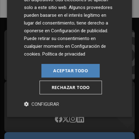
solo a este sitio web. Algunos proveedores
pueden basarse en el interés legítimo en
lugar del consentimiento; tiene derecho a
oponerse en
Configuración de publicidad
.
Puede retirar su consentimiento en
Suscríbete al Boletín
cualquier momento en
Configuración de
Todos los días a primera hora en tu email
cookies
.
Política de privacidad
¡Quiero suscribirme!
ACEPTAR TODO
RECHAZAR TODO
Síguenos en redes
Plaza Podcast, desde cualquier medio
CONFIGURAR