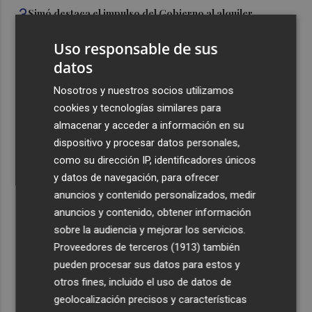
3
Simó destaca el impulso del Gobierno al alquiler
asequible en Castelló frente "a los pisos de 200.000
euros de Carrasco"
Uso responsable de sus
datos
4
Castelló adjudica a Civicons por 600.500 euros las
obras de reforma de la tenencia de alcaldía sur
Nosotros y nuestros socios utilizamos
cookies y tecnologías similares para
5
Castelló acelera el montaje de la infraestructura en las
almacenar y acceder a información en su
playas y el Planetari del eclipse para convertirlo en "un
dispositivo y procesar datos personales,
evento histórico"
como su dirección IP, identificadores únicos
y datos de navegación, para ofrecer
anuncios y contenido personalizados, medir
anuncios y contenido, obtener información
sobre la audiencia y mejorar los servicios.
Recibe toda la actualidad de
Proveedores de terceros (1913)
también
Plaza Podcast en tu correo
pueden procesar sus datos para estos y
otros fines, incluido el uso de datos de
Quiero suscribirme
geolocalización precisos y características