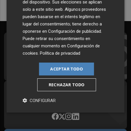
del dispositivo. Sus elecciones se aplican
solo a este sitio web. Algunos proveedores
pueden basarse en el interés legítimo en
lugar del consentimiento; tiene derecho a
oponerse en
Configuración de publicidad
.
Puede retirar su consentimiento en
Suscríbete al Boletín
cualquier momento en
Configuración de
cookies
.
Política de privacidad
Todos los días a primera hora en tu email
¡Quiero suscribirme!
ACEPTAR TODO
RECHAZAR TODO
Síguenos en redes
CONFIGURAR
Plaza Podcast, desde cualquier medio