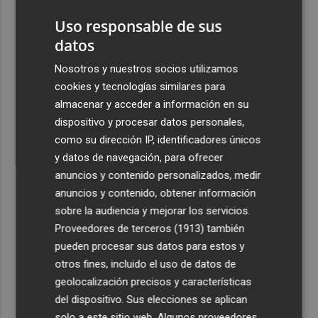
accionista de ACS y eleva su participación al 15%
Uso responsable de sus
4
La Femp se coordina con los gobiernos locales para el
datos
eclipse solar del 12 de agosto
Nosotros y nuestros socios utilizamos
5
El incendio del Cerro Maestre de Jumilla activa el Plan
cookies y tecnologías similares para
Infomur en situación 1
almacenar y acceder a información en su
dispositivo y procesar datos personales,
como su dirección IP, identificadores únicos
y datos de navegación, para ofrecer
anuncios y contenido personalizados, medir
anuncios y contenido, obtener información
Recibe toda la actualidad de
sobre la audiencia y mejorar los servicios.
Plaza Podcast en tu correo
Proveedores de terceros (1913)
también
pueden procesar sus datos para estos y
Quiero suscribirme
otros fines, incluido el uso de datos de
geolocalización precisos y características
del dispositivo. Sus elecciones se aplican
solo a este sitio web. Algunos proveedores