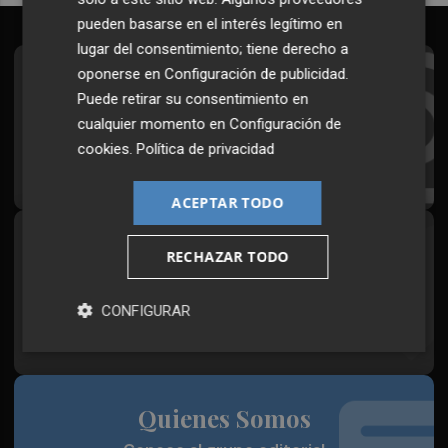
pueden basarse en el interés legítimo en
lugar del consentimiento; tiene derecho a
oponerse en
Configuración de publicidad
.
Suscríbete al Boletín
Puede retirar su consentimiento en
Todos los días a primera hora en tu email
cualquier momento en
Configuración de
cookies
.
Política de privacidad
¡Quiero suscribirme!
ACEPTAR TODO
Síguenos en redes
RECHAZAR TODO
Plaza Podcast, desde cualquier medio
CONFIGURAR
Quienes Somos