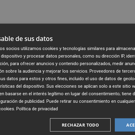
able de sus datos
os socios utilizamos cookies y tecnologías similares para almacena
dispositivo y procesar datos personales, como su dirección IP, iden
ción, para ofrecer anuncios y contenido personalizados, medir anun
n sobre la audiencia y mejorar los servicios.
Proveedores de tercer
s datos para estos y otros fines, incluido el uso de datos de geolo
rísticas del dispositivo. Sus elecciones se aplican solo a este sitio
 basarse en el interés legítimo en lugar del consentimiento; tiene 
guración de publicidad
. Puede retirar su consentimiento en cualqu
Recibe toda la actualidad de
cookies
.
Política de privacidad
Plaza Podcast en tu correo
RECHAZAR TODO
ACE