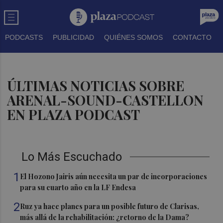
PODCASTS
PUBLICIDAD
QUIÉNES SOMOS
CONTACTO
ÚLTIMAS NOTICIAS SOBRE
ARENAL-SOUND-CASTELLON
EN PLAZA PODCAST
Lo Más Escuchado
1
El Hozono Jairis aún necesita un par de incorporaciones
para su cuarto año en la LF Endesa
2
Ruz ya hace planes para un posible futuro de Clarisas,
más allá de la rehabilitación: ¿retorno de la Dama?