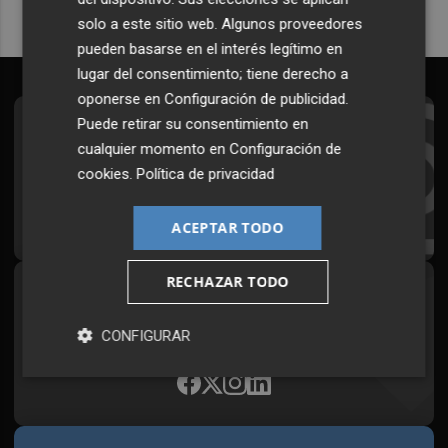
solo a este sitio web. Algunos proveedores
pueden basarse en el interés legítimo en
lugar del consentimiento; tiene derecho a
oponerse en
Configuración de publicidad
.
Puede retirar su consentimiento en
Suscríbete al Boletín
cualquier momento en
Configuración de
Todos los días a primera hora en tu email
cookies
.
Política de privacidad
¡Quiero suscribirme!
ACEPTAR TODO
RECHAZAR TODO
Síguenos en redes
Plaza Podcast, desde cualquier medio
CONFIGURAR