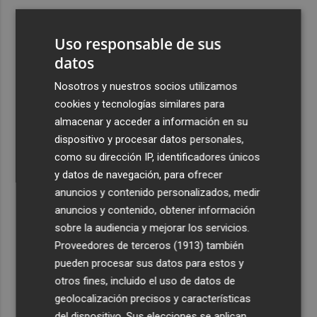
3
ViviFind, el buscador inmobiliario con IA surgido del
PCUMH, prepara sus primeras alianzas con el sector
Uso responsable de sus
4
datos
Castelló apuesta por convertir el eclipse en un referente
científico: recibirá a un gran equipo de expertos
Nosotros y nuestros socios utilizamos
5
El Villarreal anuncia a sus seis capitanes: Gerard
cookies y tecnologías similares para
Moreno, Foyth, Comesaña, Ayoze, Cardona y Logan
almacenar y acceder a información en su
Costa
dispositivo y procesar datos personales,
como su dirección IP, identificadores únicos
y datos de navegación, para ofrecer
anuncios y contenido personalizados, medir
anuncios y contenido, obtener información
sobre la audiencia y mejorar los servicios.
Recibe toda la actualidad de
Proveedores de terceros (1913)
también
Plaza Podcast en tu correo
pueden procesar sus datos para estos y
otros fines, incluido el uso de datos de
Quiero suscribirme
geolocalización precisos y características
del dispositivo. Sus elecciones se aplican