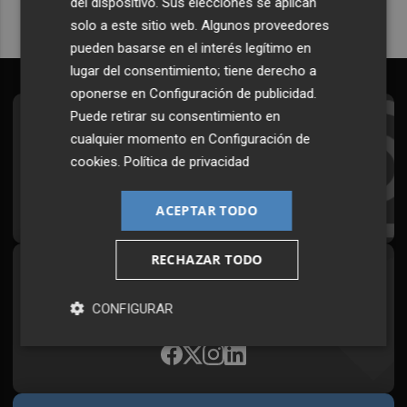
del dispositivo. Sus elecciones se aplican
solo a este sitio web. Algunos proveedores
pueden basarse en el interés legítimo en
lugar del consentimiento; tiene derecho a
oponerse en
Configuración de publicidad
.
Puede retirar su consentimiento en
Suscríbete al Boletín
cualquier momento en
Configuración de
Todos los días a primera hora en tu email
cookies
.
Política de privacidad
¡Quiero suscribirme!
ACEPTAR TODO
RECHAZAR TODO
Síguenos en redes
CONFIGURAR
Plaza Podcast, desde cualquier medio