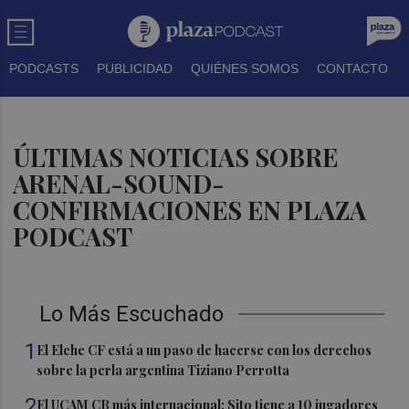
PODCASTS
PUBLICIDAD
QUIÉNES SOMOS
CONTACTO
ÚLTIMAS NOTICIAS SOBRE
ARENAL-SOUND-
CONFIRMACIONES EN PLAZA
PODCAST
Lo Más Escuchado
1
El Elche CF está a un paso de hacerse con los derechos
sobre la perla argentina Tiziano Perrotta
2
El UCAM CB más internacional: Sito tiene a 10 jugadores