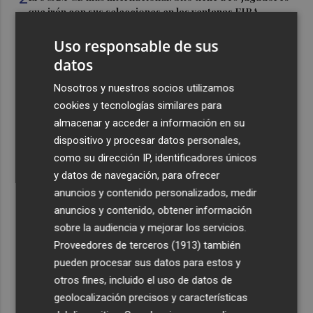
que irán con sus selecciones en las ventanas FIBA
3
La Región de Murcia es la cuarta provincia que más
Uso responsable de sus
exporta a África: Marruecos, el primer destino
datos
4
La Región de Murcia celebra la Semana de la Juventud
Nosotros y nuestros socios utilizamos
con cinco días de actividades
cookies y tecnologías similares para
5
El coste de la vivienda: 1.338 € netos al mes, el salario
almacenar y acceder a información en su
mínimo para poder comprar una vivienda en Castellón
dispositivo y procesar datos personales,
como su dirección IP, identificadores únicos
y datos de navegación, para ofrecer
anuncios y contenido personalizados, medir
anuncios y contenido, obtener información
sobre la audiencia y mejorar los servicios.
Recibe toda la actualidad de
Proveedores de terceros (1913)
también
Plaza Podcast en tu correo
pueden procesar sus datos para estos y
otros fines, incluido el uso de datos de
Quiero suscribirme
geolocalización precisos y características