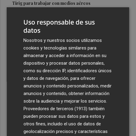
Tírig para trabajar con medios aéreos
3
La Guardia Civil desplegará un dispositivo especial de
Uso responsable de sus
seguridad por el eclipse del día 12, con más de 24.000
efectivos
datos
4
El Ayuntamiento de València lanza un decálogo para
Nosotros y nuestros socios utilizamos
seguir el eclipse con seguridad
cookies y tecnologías similares para
almacenar y acceder a información en su
5
Jorge Martín logra su primera 'pole position' en
dispositivo y procesar datos personales,
Silverstone, con nuevo récord
como su dirección IP, identificadores únicos
y datos de navegación, para ofrecer
anuncios y contenido personalizados, medir
anuncios y contenido, obtener información
sobre la audiencia y mejorar los servicios.
Recibe toda la actualidad de
Proveedores de terceros (1913)
también
Plaza Podcast en tu correo
pueden procesar sus datos para estos y
otros fines, incluido el uso de datos de
Quiero suscribirme
geolocalización precisos y características