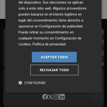
del dispositivo. Sus elecciones se aplican
solo a este sitio web. Algunos proveedores
pueden basarse en el interés legítimo en
lugar del consentimiento; tiene derecho a
oponerse en
Configuración de publicidad
.
Puede retirar su consentimiento en
Suscríbete al Boletín
cualquier momento en
Configuración de
cookies
.
Política de privacidad
Todos los días a primera hora en tu email
¡Quiero suscribirme!
ACEPTAR TODO
RECHAZAR TODO
Síguenos en redes
CONFIGURAR
Plaza Podcast, desde cualquier medio