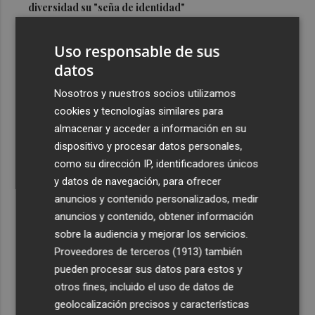
diversidad su "seña de identidad"
3
El centro de salud de Benetússer recibe un sello estatal
Uso responsable de sus
de calidad por su atención orientada a las personas
mayores
datos
4
Cartagena avanza con la modernización de los
Nosotros y nuestros socios utilizamos
Bomberos e impulsa una Ordenanza de Incendios
cookies y tecnologías similares para
almacenar y acceder a información en su
5
El Tesoro cierra el martes las subastas de agosto con
dispositivo y procesar datos personales,
una emisión de letras a tres y nueve meses
como su dirección IP, identificadores únicos
y datos de navegación, para ofrecer
anuncios y contenido personalizados, medir
anuncios y contenido, obtener información
sobre la audiencia y mejorar los servicios.
Recibe toda la actualidad de
Proveedores de terceros (1913)
también
Plaza Podcast en tu correo
pueden procesar sus datos para estos y
otros fines, incluido el uso de datos de
Quiero suscribirme
geolocalización precisos y características