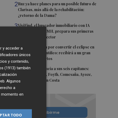
2
Ruz ya hace planes para un posible futuro de
Clarisas, más allá de la rehabilitación:
¿retorno de la Dama?
3
ViviFind, el buscador inmobiliario con IA
surgido del PCUMH, prepara sus primeras
alianzas con el sector
4
Castelló apuesta por convertir el eclipse en
r y acceder a
un referente científico: recibirá a un gran
tificadores únicos
equipo de expertos
cios y contenido,
os (1913)
5
también
El Villarreal anuncia a sus seis capitanes:
calización
Gerard Moreno, Foyth, Comesaña, Ayoze,
Cardona y Logan Costa
 web. Algunos
derecho a
ier momento en
Quiero suscribirme
PTAR TODO