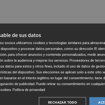
able de sus datos
os socios utilizamos cookies y tecnologías similares para almacena
dispositivo y procesar datos personales, como su dirección IP, iden
ción, para ofrecer anuncios y contenido personalizados, medir anun
n sobre la audiencia y mejorar los servicios.
Proveedores de tercer
s datos para estos y otros fines, incluido el uso de datos de geolo
rísticas del dispositivo. Sus elecciones se aplican solo a este sitio
 basarse en el interés legítimo en lugar del consentimiento; tiene 
guración de publicidad
. Puede retirar su consentimiento en cualqu
cookies
.
Política de privacidad
Recibe toda la actualidad de
Plaza Podcast en tu correo
RECHAZAR TODO
ACE