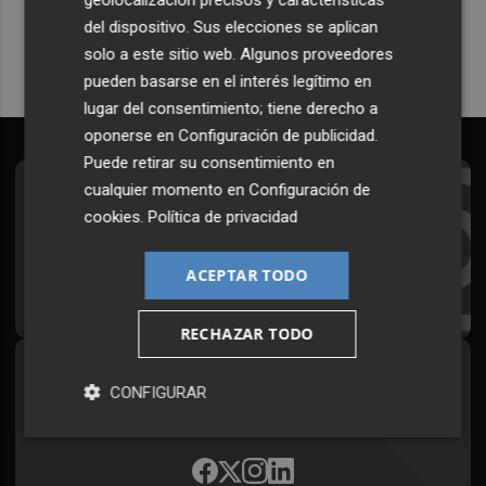
Quiero suscribirme
del dispositivo. Sus elecciones se aplican
solo a este sitio web. Algunos proveedores
pueden basarse en el interés legítimo en
lugar del consentimiento; tiene derecho a
oponerse en
Configuración de publicidad
.
Puede retirar su consentimiento en
cualquier momento en
Configuración de
Suscríbete al Boletín
cookies
.
Política de privacidad
Todos los días a primera hora en tu email
ACEPTAR TODO
¡Quiero suscribirme!
RECHAZAR TODO
Síguenos en redes
CONFIGURAR
Plaza Podcast, desde cualquier medio