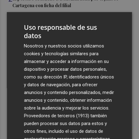
Cartagena con ficha del filial
3
Instalan en la Avenida de la Libertad una infraestructura
eléctrica fija para impulsar la actividad cultural y
Uso responsable de sus
comercial
datos
4
Los incendios de Sierra Engarcerán y Culla evolucionan
Nosotros y nuestros socios utilizamos
positivamente pero Tírig pasa a situación 2 del PEIF
cookies y tecnologías similares para
5
Luz verde a una inversión de casi 50.000 euros para
almacenar y acceder a información en su
renovar las dos pistas deportivas de Abenarabi en
dispositivo y procesar datos personales,
Murcia
como su dirección IP, identificadores únicos
y datos de navegación, para ofrecer
anuncios y contenido personalizados, medir
anuncios y contenido, obtener información
sobre la audiencia y mejorar los servicios.
Proveedores de terceros (1913)
también
Recibe toda la actualidad de
pueden procesar sus datos para estos y
Plaza Podcast en tu correo
otros fines, incluido el uso de datos de
geolocalización precisos y características