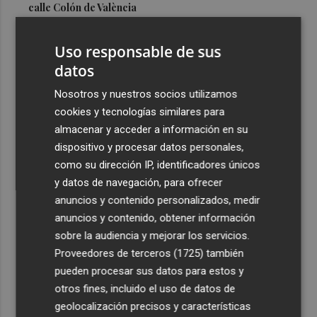
calle Colón de València
3
El Hospital del Vinalopó se consolida como referente en
Uso responsable de sus
la atención al nacimiento
datos
4
El proyecto 'Gramola' evalúa estrategias sostenibles
para reducir las alteraciones internas de la granada
Nosotros y nuestros socios utilizamos
mollar de Elche
cookies y tecnologías similares para
almacenar y acceder a información en su
5
El talento murciano conquista Cimeria: Dagnino ilustra
dispositivo y procesar datos personales,
'Aguas peligrosas' de Conan el Bárbaro
como su dirección IP, identificadores únicos
y datos de navegación, para ofrecer
anuncios y contenido personalizados, medir
anuncios y contenido, obtener información
sobre la audiencia y mejorar los servicios.
Recibe toda la actualidad de
Proveedores de terceros (1725)
también
Plaza Podcast en tu correo
pueden procesar sus datos para estos y
otros fines, incluido el uso de datos de
Quiero suscribirme
geolocalización precisos y características