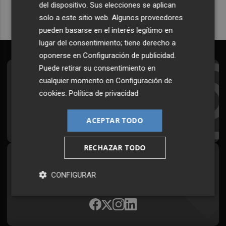
del dispositivo. Sus elecciones se aplican
solo a este sitio web. Algunos proveedores
pueden basarse en el interés legítimo en
lugar del consentimiento; tiene derecho a
oponerse en
Configuración de publicidad
.
Puede retirar su consentimiento en
Suscríbete al Boletín
cualquier momento en
Configuración de
cookies
.
Política de privacidad
Todos los días a primera hora en tu email
¡Quiero suscribirme!
ACEPTAR TODO
RECHAZAR TODO
Síguenos en redes
CONFIGURAR
Plaza Podcast, desde cualquier medio