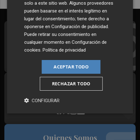
solo a este sitio web. Algunos proveedores
pueden basarse en el interés legítimo en
lugar del consentimiento; tiene derecho a
oponerse en
Configuración de publicidad
.
Suscríbete al Boletín
Puede retirar su consentimiento en
cualquier momento en
Configuración de
Todos los días a primera hora en tu email
cookies
.
Política de privacidad
¡Quiero suscribirme!
ACEPTAR TODO
RECHAZAR TODO
Síguenos en redes
Plaza Podcast, desde cualquier medio
CONFIGURAR
Quienes Somos