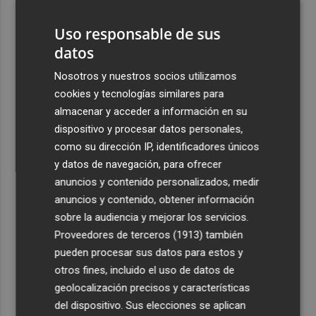
3
El Hozono Jairis aún necesita un par de incorporaciones
para su cuarto año en la LF Endesa
Uso responsable de sus
datos
4
Ruz ya hace planes para un posible futuro de Clarisas,
más allá de la rehabilitación: ¿retorno de la Dama?
Nosotros y nuestros socios utilizamos
cookies y tecnologías similares para
5
ViviFind, el buscador inmobiliario con IA surgido del
almacenar y acceder a información en su
PCUMH, prepara sus primeras alianzas con el sector
dispositivo y procesar datos personales,
como su dirección IP, identificadores únicos
y datos de navegación, para ofrecer
anuncios y contenido personalizados, medir
anuncios y contenido, obtener información
Recibe toda la actualidad de
sobre la audiencia y mejorar los servicios.
Plaza Podcast en tu correo
Proveedores de terceros (1913)
también
pueden procesar sus datos para estos y
Quiero suscribirme
otros fines, incluido el uso de datos de
geolocalización precisos y características
del dispositivo. Sus elecciones se aplican