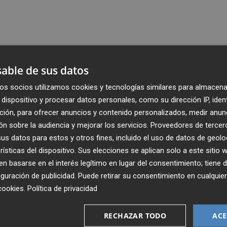
able de sus datos
os socios utilizamos cookies y tecnologías similares para almacena
dispositivo y procesar datos personales, como su dirección IP, iden
ción, para ofrecer anuncios y contenido personalizados, medir anun
n sobre la audiencia y mejorar los servicios.
Proveedores de tercer
s datos para estos y otros fines, incluido el uso de datos de geolo
rísticas del dispositivo. Sus elecciones se aplican solo a este sitio
 basarse en el interés legítimo en lugar del consentimiento; tiene 
guración de publicidad
. Puede retirar su consentimiento en cualqu
cookies
.
Política de privacidad
Recibe toda la actualidad de
Plaza Podcast en tu correo
RECHAZAR TODO
ACE