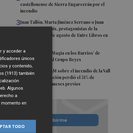
castellonense de Sierra Engarcerán por el
incendio
3
Juan Tallón, Marta Jiménez Serrano o Juan
Evaristo Valls Boix, protagonistas de la
programación de agosto de Entre Libros en
Benicàssim
r y acceder a
4
Los talleres de ‘Magia en los Barrios’ de
tificadores únicos
Castelló llegan al Grupo Reyes
cios y contenido,
5
Informe del CEAM sobre el incendio de la Vall
os (1913)
también
d'Uixó: la vegetación perdió el 51% de
calización
humedad en los meses previos
 web. Algunos
derecho a
ier momento en
Quiero suscribirme
PTAR TODO