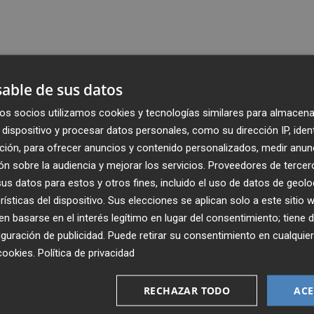
able de sus datos
os socios utilizamos cookies y tecnologías similares para almacena
dispositivo y procesar datos personales, como su dirección IP, iden
ción, para ofrecer anuncios y contenido personalizados, medir anun
n sobre la audiencia y mejorar los servicios.
Proveedores de tercer
s datos para estos y otros fines, incluido el uso de datos de geolo
rísticas del dispositivo. Sus elecciones se aplican solo a este sitio
 basarse en el interés legítimo en lugar del consentimiento; tiene 
guración de publicidad
. Puede retirar su consentimiento en cualqu
Recibe toda la actualidad de
cookies
.
Política de privacidad
Plaza Podcast en tu correo
RECHAZAR TODO
ACE