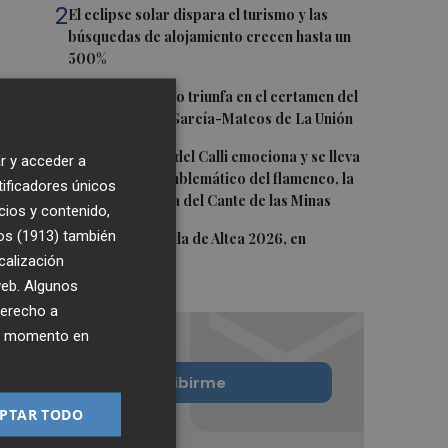
2
El eclipse solar dispara el turismo y las
búsquedas de alojamiento crecen hasta un
500%
3
El cubano Papillo triunfa en el certamen del
Trovo Pascual García-Mateos de La Unión
4
El cantaor Rafa del Calli emociona y se lleva
r y acceder a
el trofeo más emblemático del flamenco, la
tificadores únicos
Lámpara Minera del Cante de las Minas
cios y contenido,
os (1913)
5
también
El Castell de l'Olla de Altea 2026, en
calización
imágenes
 web. Algunos
derecho a
ier momento en
Quiero suscribirme
PTAR TODO