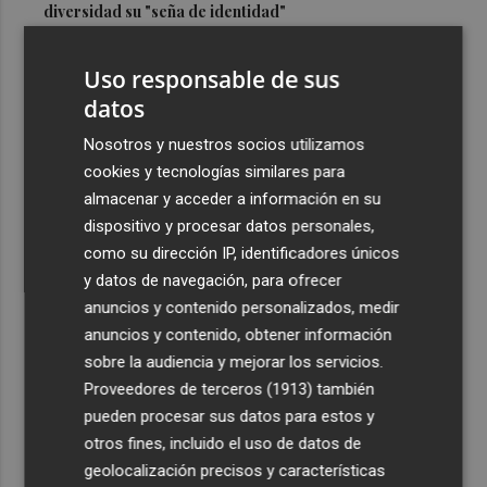
diversidad su "seña de identidad"
3
El centro de salud de Benetússer recibe un sello estatal
Uso responsable de sus
de calidad por su atención orientada a las personas
mayores
datos
4
Cartagena avanza con la modernización de los
Nosotros y nuestros socios utilizamos
Bomberos e impulsa una Ordenanza de Incendios
cookies y tecnologías similares para
almacenar y acceder a información en su
5
El Tesoro cierra el martes las subastas de agosto con
dispositivo y procesar datos personales,
una emisión de letras a tres y nueve meses
como su dirección IP, identificadores únicos
y datos de navegación, para ofrecer
anuncios y contenido personalizados, medir
anuncios y contenido, obtener información
sobre la audiencia y mejorar los servicios.
Recibe toda la actualidad de
Proveedores de terceros (1913)
también
Plaza Podcast en tu correo
pueden procesar sus datos para estos y
otros fines, incluido el uso de datos de
Quiero suscribirme
geolocalización precisos y características