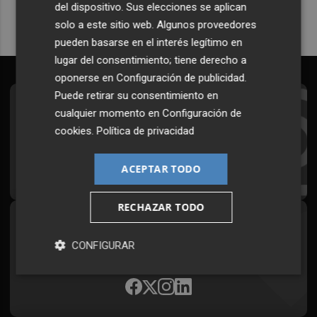
del dispositivo. Sus elecciones se aplican
solo a este sitio web. Algunos proveedores
pueden basarse en el interés legítimo en
lugar del consentimiento; tiene derecho a
oponerse en
Configuración de publicidad
.
Puede retirar su consentimiento en
Suscríbete al Boletín
cualquier momento en
Configuración de
cookies
.
Política de privacidad
Todos los días a primera hora en tu email
¡Quiero suscribirme!
ACEPTAR TODO
RECHAZAR TODO
Síguenos en redes
CONFIGURAR
Plaza Podcast, desde cualquier medio