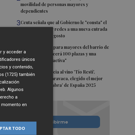
movilidad de personas mayores y
dependientes
3
Ceuta señala que al Gobierno le "consta" el
llamamiento por redes a una nueva entrada
masiva el 15 de agosto
4
El futuro centro para mayores del barrio de
r y acceder a
Sant Antoni ofrecerá 100 plazas y una
tificadores únicos
"programación activa"
cios y contenido,
5
El queso de Murcia al vino 'Tío Resti',
os (1725)
también
elaborado en Caravaca, elegido el mejor
calización
'madurado de cabra' de España 2025
 web. Algunos
derecho a
ier momento en
Quiero suscribirme
PTAR TODO