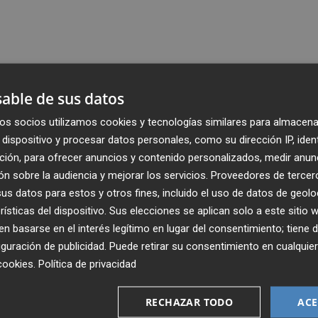
able de sus datos
os socios utilizamos cookies y tecnologías similares para almacena
dispositivo y procesar datos personales, como su dirección IP, iden
ción, para ofrecer anuncios y contenido personalizados, medir anun
n sobre la audiencia y mejorar los servicios.
Proveedores de tercer
s datos para estos y otros fines, incluido el uso de datos de geolo
rísticas del dispositivo. Sus elecciones se aplican solo a este sitio
 basarse en el interés legítimo en lugar del consentimiento; tiene 
guración de publicidad
. Puede retirar su consentimiento en cualqu
cookies
.
Política de privacidad
Recibe toda la actualidad de
Plaza Podcast en tu correo
RECHAZAR TODO
ACE