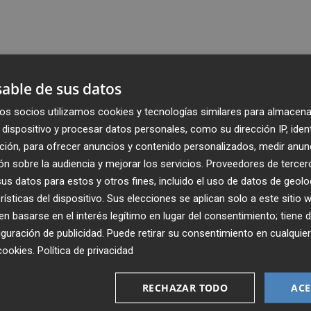
able de sus datos
os socios utilizamos cookies y tecnologías similares para almacena
dispositivo y procesar datos personales, como su dirección IP, iden
ción, para ofrecer anuncios y contenido personalizados, medir anun
n sobre la audiencia y mejorar los servicios.
Proveedores de tercer
s datos para estos y otros fines, incluido el uso de datos de geolo
rísticas del dispositivo. Sus elecciones se aplican solo a este sitio
 basarse en el interés legítimo en lugar del consentimiento; tiene 
guración de publicidad
. Puede retirar su consentimiento en cualqu
Recibe toda la actualidad de
cookies
.
Política de privacidad
Plaza Podcast en tu correo
RECHAZAR TODO
ACE