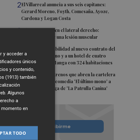
2
El Villarreal anuncia a sus seis capitanes:
Gerard Moreno, Foyth, Comesaña, Ayoze,
Cardona y Logan Costa
3
Más problemas en el lateral derecho:
Monferrer sufre una lesión muscular
4
San Javier da viabilidad al nuevo contrato del
r y acceder a
transporte urbano y a un hotel de cuatro
tificadores únicos
estrellas en La Manga con 324 habitaciones
cios y contenido,
5
Estos son los estrenos que abren la cartelera
os (1913)
también
en agosto: de la comedia 'El último mono' a
calización
una nueva entrega de 'La Patrulla Canina'
 web. Algunos
derecho a
ier momento en
Quiero suscribirme
PTAR TODO