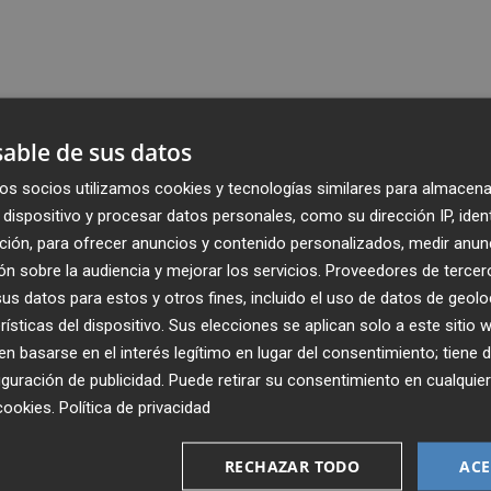
able de sus datos
os socios utilizamos cookies y tecnologías similares para almacena
dispositivo y procesar datos personales, como su dirección IP, iden
ción, para ofrecer anuncios y contenido personalizados, medir anun
n sobre la audiencia y mejorar los servicios.
Proveedores de tercer
s datos para estos y otros fines, incluido el uso de datos de geolo
rísticas del dispositivo. Sus elecciones se aplican solo a este sitio
 basarse en el interés legítimo en lugar del consentimiento; tiene 
guración de publicidad
. Puede retirar su consentimiento en cualqu
cookies
.
Política de privacidad
Recibe toda la actualidad de
Plaza Podcast en tu correo
RECHAZAR TODO
ACE